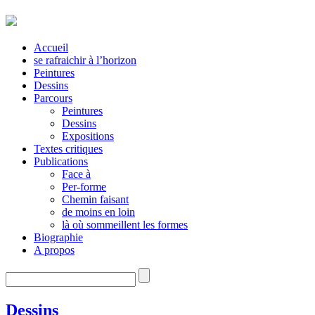
Accueil
se rafraichir à l’horizon
Peintures
Dessins
Parcours
Peintures
Dessins
Expositions
Textes critiques
Publications
Face à
Per-forme
Chemin faisant
de moins en loin
là où sommeillent les formes
Biographie
A propos
Dessins