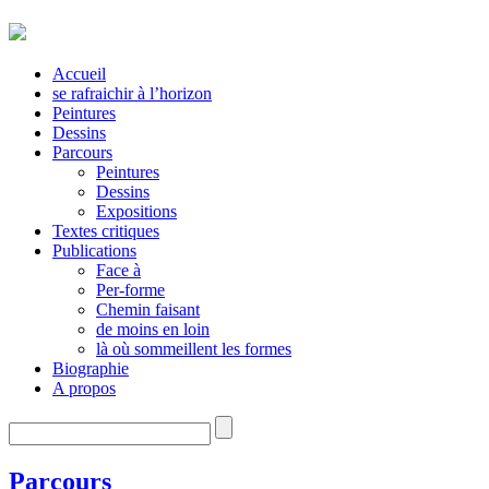
Accueil
se rafraichir à l’horizon
Peintures
Dessins
Parcours
Peintures
Dessins
Expositions
Textes critiques
Publications
Face à
Per-forme
Chemin faisant
de moins en loin
là où sommeillent les formes
Biographie
A propos
Parcours