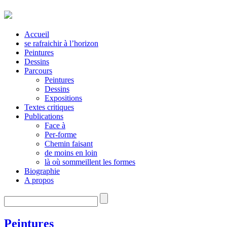
Accueil
se rafraichir à l’horizon
Peintures
Dessins
Parcours
Peintures
Dessins
Expositions
Textes critiques
Publications
Face à
Per-forme
Chemin faisant
de moins en loin
là où sommeillent les formes
Biographie
A propos
Peintures