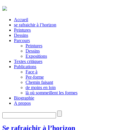
Accueil
se rafraichir à l’horizon
Peintures
Dessins
Parcours
Peintures
Dessins
Expositions
Textes critiques
Publications
Face à
Per-forme
Chemin faisant
de moins en loin
là où sommeillent les formes
Biographie
A propos
Se rafraichir à l’horizon