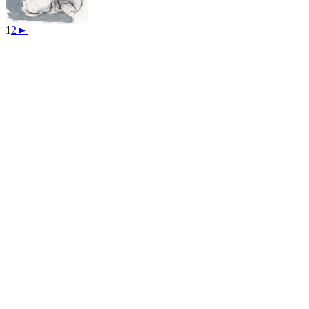
1
2
►