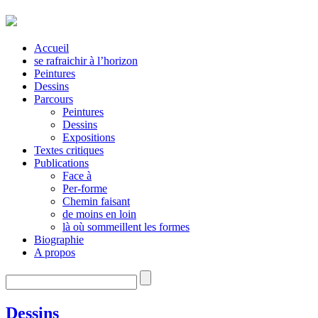
Accueil
se rafraichir à l’horizon
Peintures
Dessins
Parcours
Peintures
Dessins
Expositions
Textes critiques
Publications
Face à
Per-forme
Chemin faisant
de moins en loin
là où sommeillent les formes
Biographie
A propos
Dessins