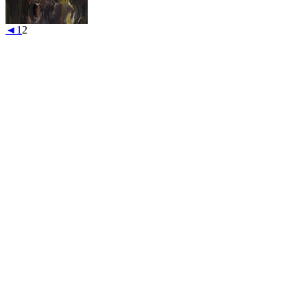
◄
1
2