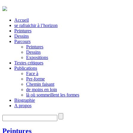
Accueil
se rafraichir à l’horizon
Peintures
Dessins
Parcours
Peintures
Dessins
Expositions
Textes critiques
Publications
Face à
Per-forme
Chemin faisant
de moins en loin
là où sommeillent les formes
Biographie
A propos
Peintures