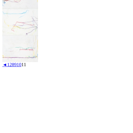
◄
1
2
8
9
10
11