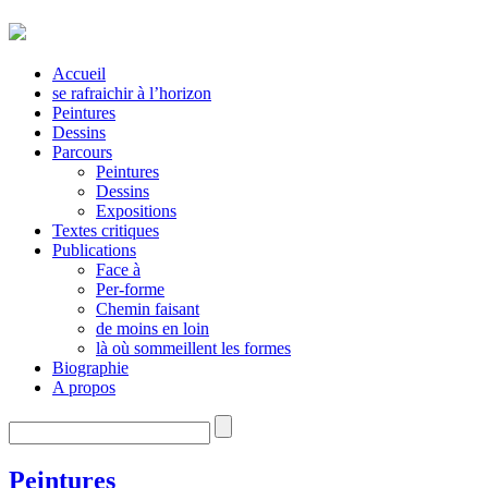
Accueil
se rafraichir à l’horizon
Peintures
Dessins
Parcours
Peintures
Dessins
Expositions
Textes critiques
Publications
Face à
Per-forme
Chemin faisant
de moins en loin
là où sommeillent les formes
Biographie
A propos
Peintures