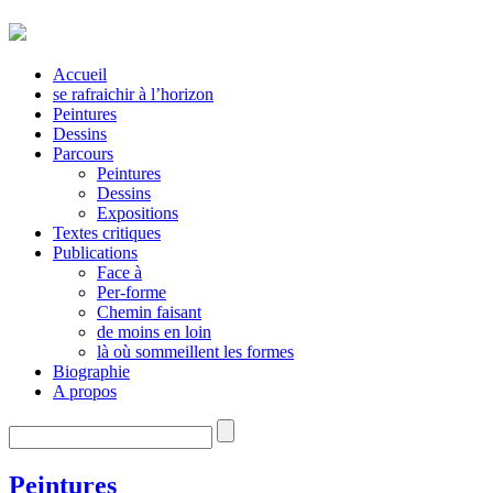
Accueil
se rafraichir à l’horizon
Peintures
Dessins
Parcours
Peintures
Dessins
Expositions
Textes critiques
Publications
Face à
Per-forme
Chemin faisant
de moins en loin
là où sommeillent les formes
Biographie
A propos
Peintures